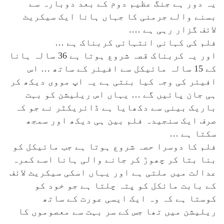
یہ دور ہے جنگ عظیم دوم کے بعد دوبارہ سے
بسنے والے جرمنی کا جہاں ہانا ایک سیکریٹ
لائف گزار رہی ہے ….
فلم کی کہانی انتہائی کربناک ہے …
اور یہ کربناک قصہ شروع ہوتا ہے 36 سالہ ہانا
کے 15 سالہ مائیکل سے افیئر کے ساتھ … اس
افیئر کی وجہ کیا بنتی ہے یہ اپ مووی دیکھ کر
ہی جان پائیں گے … یہاں اس ریلیشن کو بہت
باریک بینی سے دکھایا ہے ڈائریکٹر نے جو کہ
صرف ایک سنجیدہ فلم بین ہی دیکھ اور سمجھ
سکتا ہے …
فلم کا دوسرا حصہ شروع ہوتا ہے جب مائیکل کو
بنا بتا کر چھوڑ کر جانے والی ہانا اسے کمرہ
عدالت میں ملتی ہے اور یہاں اسکی سیکریٹ لائف
کے بابت مائکل کو پتہ چلتا ہے جو خود کو
کوستا ہے کہ وہ ایک ایسی عورت کے ساتھ
ریلیشن میں تھا جس کے سر بہت سے معصوموں کا