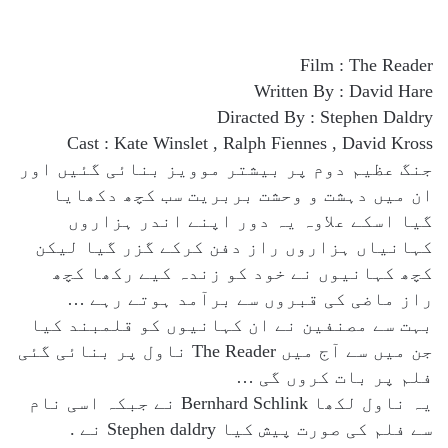
Film : The Reader
Written By : David Hare
Diracted By : Stephen Daldry
Cast : Kate Winslet , Ralph Fiennes , David Kross
جنگ عظیم دوم پر بیشتر موویز بنائی گئیں اور
ان میں دہشت و وحشت بربریت سب کچھ دکھایا
گیا اسکے علاوہ یہ دور اپنے اندر ہزاروں
کہانیاں ہزاروں راز دفن کرکے گزر گیا لیکن
کچھ کہانیوں نے خود کو زندہ کیے رکھا کچھ
راز ماضی کی قبروں سے برآمد ہوتے رہے …
بہت سے مصنفین نے ان کہانیوں کو قلمبند کیا
جن میں سے آج میں The Reader ناول پر بنائی گئی
فلم پر بات کروں گی …
یہ ناول لکھا Bernhard Schlink نے جبکہ اسی نام
سے فلم کی صورت پیش کیا Stephen daldry نے .