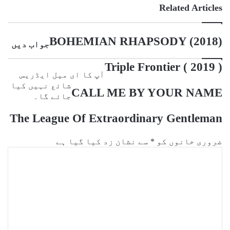
Email
Related Articles
BOHEMIAN RHAPSODY (2018)
جواب دیں
Triple Frontier ( 2019 )
آپ کا ای میل ایڈریس
شائع نہیں کیا
CALL ME BY YOUR NAME
جائے گا۔
The League Of Extraordinary Gentleman
ضروری خانوں کو
*
سے نشان زد کیا گیا ہے
ت
ب
ص
ر
ہ
*