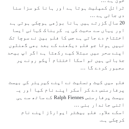
خون ہے …
ٹرائل کمپلیٹ ہوتا ہے اور ہانا کو سزا سنا
دی جاتی ہے …
20 سال گزرتے ہیں ہانا بوڑھی ہوچکی ہوتی ہے
اور یہاں سے محبت کی یہ کربناک کہانی ایسا
اختتام دے جاتی ہے جس کا فلم بین نے سوچا تک
نہیں ہوتا جو فلم دیکھنے کے بعد بھی گھنٹوں
اپنے سحر میں مبتلا کیے رکھتا ہے اگر اپ بیحد
جذباتی ہیں تو اسکا اختتام آپکو رونے پر
مجبور کردے گا …
فلم میں کیٹ ونسلیٹ نے اپنے کیریئر کی بیسٹ
پرفارمنس دے کر آسکر اپنے نام کیا اور یہ
بیسٹ پرفارمنس Ralph Fiennes کے ساتھ سے ہی
اتنی جاندار بنی …
اسکے علاوہ فلم بیشتر ایوارڈز اپنے نام
کرچکی ہے.