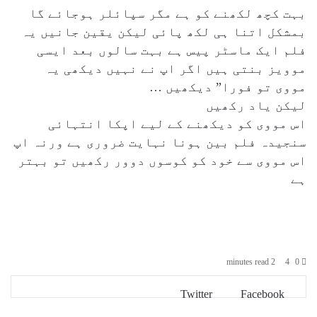
بہت کچھ لکھنے کو ہے مگر سپائلر ہوجائے گا
بمشکل اتنا ہی لکھ پائی لیکن یقین جانیں یہ
فلم ایک ماسٹر پیس ہے بہت سالوں بعد ایسی
موویز بنتی ہیں اگر اپ نے نہیں دیکھی یہ
مووی تو فورا” دیکھیں …
لیکن یاد رکھیں
اس مووی کو دیکھنے کے لیے اپکا انتہائی
سنجیدہ فلم بین ہونا نہایت ضروری ہے ورنہ اپ
اس مووی سے خود کو کوسوں دوور رکھیں تو بہتر
ہے
2 minutes read
4
0
VKontakte
LinkedIn
Pinterest
Tumblr
Reddit
Share
Print
Twitter
Facebook
via