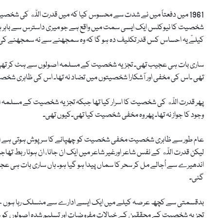
1961 میں دفعتاً میں نے شدت سے محسوس کیا کہ میں قدرت اللّه کی 
شخصیت کا نیوکلس ایک ایسی سمت میں واقع ہے جو میری داسترس سے باہر ہےان
کیلےّ یہ احساس کس قدر تکلیف دہ ہو گا کہ وہ سمجھنے سے نہ سمجھنے کی 
ساری بات ہی عجیب تھی۔ تجزیہ شخصیت کے مسلمہ اصولوں سے ہٹ کر تھی۔ قد
تھی ۔اس کی مخفی اور آشکارا شخصیتوں میں تضاد نہ تھا۔ اس کی ظاہری شخصیت
پھر قدرت اللّه کی شخصیت کا اسرار کیا تھا جبکہ تجزیہ شخصیت کے مسلمہ ا
وجود کا جواز نہ تھا۔ پھر وہ مخفی شخصیت کیا تھی۔کیوں تھی۔
عام طور سے ظاہری شخصیت مخفی شخصیت کو چھپانے کا سرپوش ہوتی ہے اور 
لیکن قدرت اللّه کے نفس شاعر اورغیر شاعر میں ایک ان جانا، ان ہونا ربط تھاجی
اندھیرے سے اُجالے مل کر سحر کا سماں پیدا ہو گیا ہو۔ ہاں ساری بات ہی عج
گئی۔
بدقسمتی سے کچھ عرصہ کیلے میں ایک ایسے ادارے سے منسلک رہا ہوں جہا
تجزیہ شخصیت کے محققین کے خیالات مفروضات اور تسلیم شدہ اصولوں کو جا