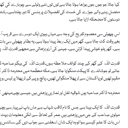
کیا جاتا جو جوں جوں بوڑھا ہوتا جاتا ہے توں توں نئے ولولے سے چوبارے کی کھڑک
متصل رہنے والے جوڑے کی خست کی تفصیلات پر ہنسی کا دور چلتاہے۔ رشتہ دا
دوستوں کا مضحکہ اڑایا جاتا ہے۔
اس چھوٹی سی معصوم تفریح کی وجہ سے میاں بیوی ایک دوسرے سے قریب آجات
بغیر وقت کٹ جاتا ہے۔ گھر میں ایک ربط پیدا ہوتا ہے۔ یہ بظاہر چھوٹی سی با
ہے۔ گھریلو خوشی پیدا کرتی ہے۔ جینے کی آرزو بڑھاتی ہے مجھے قدرت اللّه پر
قدرت اللّه کے گھر کے چند کوائف ملاحظہ ہوں۔قدرت اللّه کی بیگم صاحبہ ڈاک
جائے تو جوشاندے کا پیکٹ منگوایا جاتا ہے۔ مکہ معظّمہ میں محترمہ ڈاکٹر ک
مقیم تھیں تو پاکستان سے ترپھلا منگواتی تھیں۔ پانچ روپےکے ترپھلا پر تیس رو
محترمہ ڈاکٹر صاحبہ یوں شوقیہ نفل اور نمازیں پڑھتی ہیں جیسے بچےمیٹھی گو
مولوی صاحب کے جی میں پڑھتے ہیں عمر کے لحاظ سے انکی معلومات بہت وس
اس بات کا علم کیسے ہوا تو وہ ایک شان ِ اسغفنے سے جواب دیں گے ۔سائنس پڑ