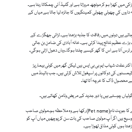
ی میں کھڑا ہو کر مونچھ مروڑتا ہے اور گلیڈ آئی چمکاتا رہتا ہے۔
روں کی چھوٹی چھوٹی کمینگیوں کا جائزہ لیا جاتا ہے میاں کے
ے ہیں دونوں میں رفاقت کا جذبہ بڑھتا ہے۔ لڑائی جھگڑے کے
ت بڑے عظیم نتائج پیدا کرتی ہے۔ خانہ آبادی کی ضامن بن جاتی
 ترس آتا ہے اس کا گھر کیسے چلتا ہوگا۔ وہاں دھول اڑتی ہوگی۔
ٹر عفت شہاب ایم بی بی ایس ہیں لیکن گھر میں کوئی بیمار پڑ
یمسٹوں کی دوکانوں پر اسپغول تلاش کرتی ہیں۔ جب ہالینڈ میں
پے محصول ڈاک کا خرچہ آتا تھا۔
لیاں چوستے ہیں یا دور جدید کے مریض وٹامن کھاتے ہیں۔
قدرت اللّه کا ایک بیٹا ہے جس کا نام ثاقب شہاب ہے ماں باپ نے پیار سے بچے کا جو پٹ نام(Pet name) رکھا ہے وہ ملاحظہ ہو۔مولوی صاحب
یع ہیں اگر آپ مولوی صاحب کی بات سن کر پوچھیں میاں آپ کو
ھتا ہوں کوئی مذاق تھوڑا ہے۔