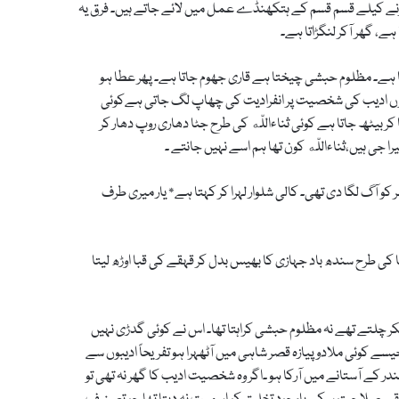
کرنے کیلے قسم قسم کے ہتکھنڈے عمل میں لائے جاتے ہیں۔ فرق یہ
ا ہے، گھر آکر لنگڑاتا ہے۔
ے۔ مظلوم حبشی چیختا ہے قاری جھوم جاتا ہے۔ پھر عطا ہو
ے۔ یوں ادیب کی شخصیت پر انفرادیت کی چھاپ لگ جاتی ہےکوئی
بیٹھ جاتا ہے کوئی ثناءاللّه کی طرح جٹا دھاری روپ دھار کر
را جی ہیں،ثناءاللّه کون تھا ہم اسے نہیں جانتے ۔
 آگ لگا دی تھی۔ کالی شلوار لہرا کر کہتا ہے* یار میری طرف
کی طرح سندھ باد جہازی کا بھیس بدل کر قہقے کی قبا اوڑھ لیتا
ر چلتے تھے نہ مظلوم حبشی کراہتا تھا۔ اس نے کوئی گدڑی نہیں
 کوئی ملادو پیازہ قصر شاہی میں آٹھہرا ہو تفریحاً ادیبوں سے
ر کے آستانے میں آرکا ہو ۔اگر وہ شخصیت ادیب کا گھر نہ تھی تو