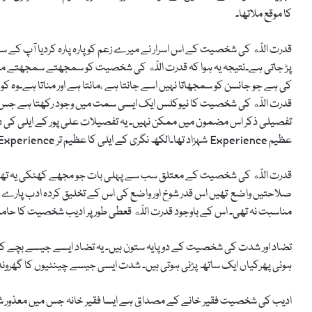
کا موقع ملاتھا۔
قدرت اللّه کی شخصیت کے اس اسرار نے میرے زعم کو پارہ پارہ کردیا آپ کے س
کی ہے جو جانسن کو سمجھاتا نہیں اسے جانتا ہے ،مانتا ہے اور مناتا ہے۔وہ 
قدرت اللّه کی شخصیت کا نیوکلس ایک ایسی سمت میں وجود رکھتا ہے جس ک
تفصیلی ذکر اس مضمون میں ممکن نہیں۔ یہ تفصیلات علی پور کے ایلی کی دوسر
عظیم Experience شہزاد تھا۔الکھ نگری کے ایلی کا عظیم تر Experience قدرت اللّه ہے۔
قدرت اللّه کی شخصیت کے معتلق سب سے پہلی بات جو مجھے کھٹکی یہ تھی کہ قد
صلاحتیں واضع تھیں اس قدر شوخ اور واضع کی اس کے تخلیق کردہ ادب پارے 
مناسبت نہ تھی۔ اس کے باوجود قدرت اللّه قعطی طور پر ادیب شخصیت کا حامل 
تضاد اور شدت کی شخصیت کے دوپایہ ستون ہیں۔ یہ تضاد ایسے جیسے بچے کا 
ہوئی پھرکیاں ایک ساتھ پڑئی ہوتی ہیں۔ شدت ایسی جیسے چینٹیوں کا گھروند
ادیب کی شخصیت فقیر خانے کے مصداق ہے ایسا فقیر خانہ جس میں معذور ش