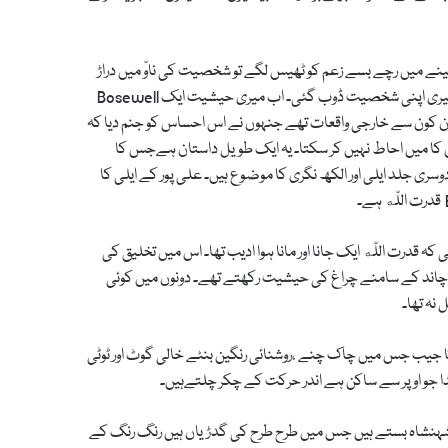
ینے میں رچے بسے زعم کو ٹھیس لگے تو شخصیت کی ناوّ میں دراڑ
پڑ جاتی ہے۔نتیجہ یہ ہوا کہ قدرت اللّه کی شخصیت کو سمجھتے سمجھتے میری اپنی شخصیت ڈوب گئی۔ اب میری حیشیت ایک Bosewell
کون کون سے خارجی واقعات تھے جنہوں نے اس احساس کو جنم دیا کہ
ا میں احاط نہیں کر سکتا۔ یہ ایک طویل داستان ہےجس کا
ی جلد ایلی اور الکھ نگری کا موضوع ہیں۔ علی پور کے ایلی کا
رت اللّه ایک جانا اور مانا ہوا ادیب تھا۔ اس میں تخلیق کی
چاند کے سامنے چراغ کی حیشیت رکھتے تھے۔ دونوں میں کوئی
نہ تھا۔
جیب جس میں چاک چنے ،روشنائی رنگین بنٹے خالی گوٹ اور ٹوٹی
ا جو اوپر سے ساکن ہے اندر حرکت کے چکر چلتےہیں۔
ہنشاہ بستے ہیں جس میں طرح طرح کی گدڑیاں ہیں رنگ رنگ کے