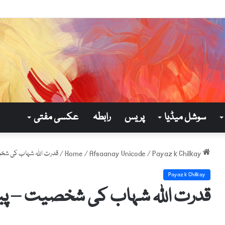
سوشل میڈیا
پریس
رابطہ
عکسی مفتی
Home
Payaz k Chilkay
/
Afsaanay Unicode
/
/
قدرت اللہ شہاب کی شخ
Payaz k Chilkay
قدرت اللہ شہاب کی شخصیت – پی