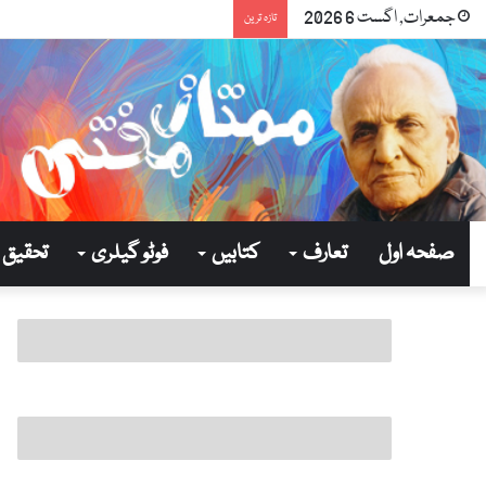
جمعرات, اگست 6 2026
تازہ ترین
صفحہ اول
تعارف
کتابیں
فوٹو گیلری
تحقیق