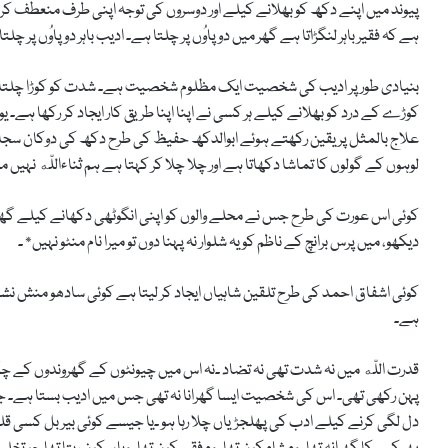
پیوند میں اپنے دکھ کو بھلانے کیلے اور دوسروں کی توجہ اپنی طرف منعطف 
ہے کہ فقیر باہر لنگڑاتا ہے گھر میں دو پاوُں پر چلتا ہے۔ ادیب باہر دوپاوُں پر چلت
بنیادی طور پر ادیب کی شخصیت ایک مظلوم شخصیت ہے۔ شدت کو کوڑا چلتا ہ
کوڑے کے درد کو بھلانے کیلے ہر کسی نے اپنا اپنا طریق کار ایجاد کر رکھا ہ
علاج بالمثل پر یقین رکھتے ہوئے ابوالدکھ حفیظ کی طرح دکھ کی دوکان سجا کر 
لوہوں کے گولوں کا تماشا دکھاتا ہے اور چلا چلا کر کہتا ہے ہم ثناءاللّه نہیں می
کوئی اس عورت کی طرح جس نے محلے والوں کو اپنی انگوٹھی دکھانے کیلے گھر کو
دیکھو، میں پرس برانچ کے ناظم کو یہ شلوار نہ پہنا دوں تو میرا نام منٹو نہیں* ۔
کوئی اشفاق احمد کی طرح تلقین شاہیاں ایجاد کر لیتا ہے کوئی سادھو منش نشا 
ہے۔
قدرت اللّه میں نہ شدت تھی نہ تضاد ۔نہ اس میں چیونٹوں کے گھروندوں کے چک
پہن رکھی تھی۔ اس کی شخصیت ایسا گھرانا نہ تھی جس میں ادیب بستا ہے۔ جیسے
دل لگی کرنے کیلے ادب کی پھلجڑیاں چلا رہا ہو ۔یا جیسے کوئی بیربل کسی قلند