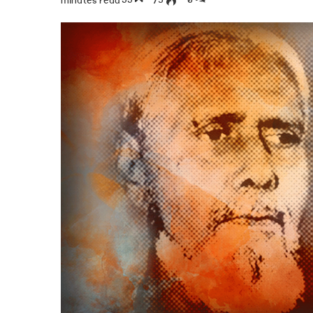
33 minutes read
75
0