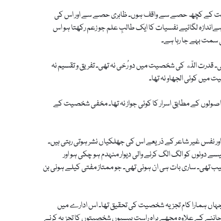
شخصیت کے کچھ حصے سے واقف ہوں۔ ظاہری حصے سے اور اس کی
دازہ لگائیے نفسیات کا ایک طالبِ علم جو زعم رکھتا ہو اس
سمت بہے جا رہا ہے۔
رت اللّه کی شخصیت میں دو رُخی نہ تھی۔ تفریق و تقسیم نہ
 میں کوئی الجھاو نہ تھا۔
صولوں کے مطابق اسرار کا کوئی جواز نہ تھا۔ مخفی شخصیت کے
نفس غیر شاعر کے ذریعے اس کی جھلکیاں نشر ہوتی رہتی ہیں۔
سے دونوں کو الگ الگ کرنے والی دیوار منہدم ہو چکی ہو اور
یب تھی۔ ساری بات ہی ان ہونی تھی۔ جو ممتاز مفتی کیلے ہونی بن
ں ہمارا کام تجزیہ شخصیت کی تحقیق تھا۔ اس ادارے میں
ننے کے علاوہ مجھے براہ راست بیسیوں شخصیتوں کا تجزیہ کرنے