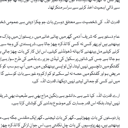
پھر کس کا گھرانہ تھا۔ وہ شاہ کون تھا۔ وہ فقیر کون تھا۔ وہاں کون رہتا تھا جو
سے ذاتی اہمیت اخذ کرنے سے سراسر منکر تھا۔
قدرت اللّه کی شخصیت سے معتلق دوسری بات جو چکرا دیتی ہے عمومی شخص
عام دستور ہے کہ شریف آدمی گھر میں چائے خانے میں ،ریستوران میں،پارک میں
بیٹھتے ہیں اور پھر کسی نہ کسی کا تذکرہ چھڑ جاتا ہے۔ شر پسندی کی وجہ 
کرنے کیلے مل بیٹھنے کا بہانہ ڈھونڈنے کیلے۔ اس اہل کار کی بات چھڑ جاتی ہ
ہو جاتا ہے جس کے شانوں پر سکول کی ٹیڈی جزیرے بڈھے کی طرح سوار ہےای
گفتگو میں دلچسپی نہیں لیتا۔ اوّل تو ایسی بیٹھکوں میں، میں آپ ہم سب کو 
مریض ہو اور گفتگو میں حصہ نہ لے سکے تو کم ازکم وہ غور سے بات کو سنے گا،
میں نے کسی کو جمائی لیتے نہیں دیکھا۔ قدرت اللّه کے۔
ارے قدرت اللّه کیا شے ہے ۔دانشور ہے،رنگین مزاج بھی ہے طبعیت بھی شریف
نہیں لیتا۔ بلکہ اس قدر جسارت کے موضوع بدلنے کی کوشش کرتا ہے۔
یار دوستوں کی بات چھوڑئیے ۔گھر کی بات لیجئے ۔گھر ایک مقدس جگہ ہے۔ م
بیٹھتے ہیں۔ پھر پڑوسیوں کی بات چل نکلتی ہے۔ اس جوان لڑکی کا تذکرہ چھڑ ج