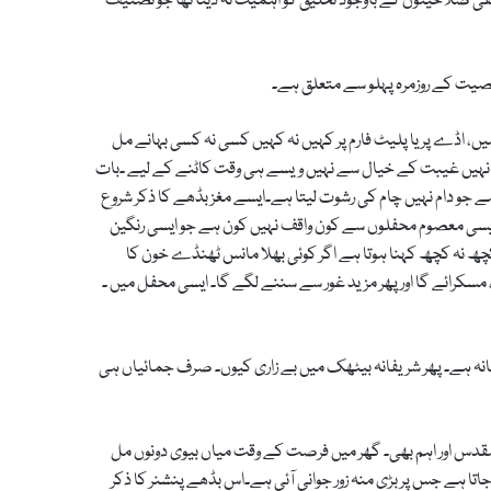
 تخلیقی صلاحیتوں کے باوجود تخلیق کو اہمیت نہ دیتا تھا جو تصنیف
یت کے روزمرہ پہلو سے متعلق ہے۔
، اڈے پر یا پلیٹ فارم پر کہیں نہ کہیں کسی نہ کسی بہانے مل
سے نہیں غیبت کے خیال سے نہیں ویسے ہی وقت کاٹنے کے لیے ۔بات
ے جو دام نہیں چام کی رشوت لیتا ہے۔ایسے مغز بڈھے کا ذکر شروع
سی معصوم محفلوں سے کون واقف نہیں کون ہے جو ایسی رنگین
کچھ نہ کچھ کہنا ہوتا ہے اگر کوئی بھلا مانس ٹھنڈے خون کا
 مسکرائے گا اور پھر مزید غور سے سننے لگے گا۔ ایسی محفل میں ۔
انہ ہے۔ پھر شریفانہ بیٹھک میں بے زاری کیوں۔ صرف جمائیاں ہی
قدس اور اہم بھی۔ گھر میں فرصت کے وقت میاں بیوی دونوں مل
اتا ہے جس پر بڑی منہ زور جوانی آئی ہے۔اس بڈھے پنشنر کا ذکر