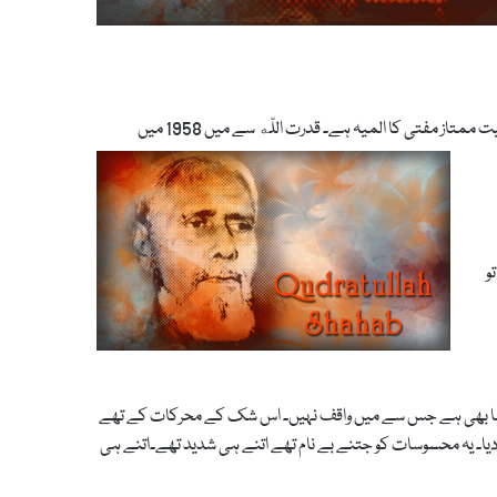
قدرت کی شخصیت کے معتلق ایک ایک بات یقینی ہے۔قدرت اللّه کی شخصیت ممتاز مفتی کا المیہ ہے۔ قدرت اللّه سے میں 1958 میں
و
و ایسا بھی ہے جس سے میں واقف نہیں۔ اس شک کے محرکات کے تھے
یا۔ یہ محسوسات کو جتنے بے نام تھے اتنے ہی شدید تھے۔اتنے ہی