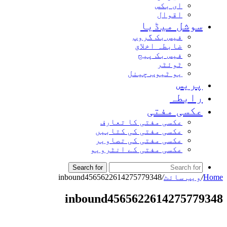
ای بکس
اقوال
سوشل میڈیا
فیس بک گروپ
ضابطہ اخلاق
فیس بک پیج
ٹوئٹر
یو ٹیوب چینل
پریس
رابطہ
عکسی مفتی
عکسی مفتی کا تعارف
عکسی مفتی کی کتابیں
عکسی مفتی کی تصاویر
عکسی مفتی کے انٹرویو
Search for
Home
/
ویب سائٹ
/
inbound4565622614275779348
inbound4565622614275779348