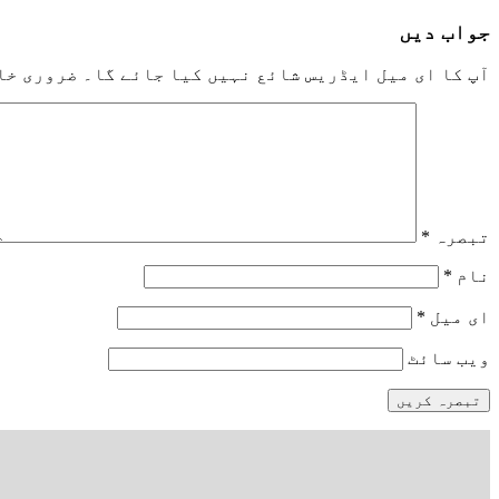
جواب دیں
آپ کا ای میل ایڈریس شائع نہیں کیا جائے گا۔
ضروری خا
تبصرہ
*
نام
*
ای میل
*
ویب‌ سائٹ