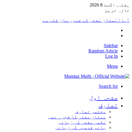
ہفتہ, اگست 8 2026
تازہ ترین
آپا : مْمتاز مْفتی کے فسوں ساز قلم سے
Sidebar
Random Article
Log In
Menu
Search for
صفحہ اول
تعارف
مختصر تعارف
ممتاز مفتی کا شجرہ نصب
عکسی مفتی کی زبانی
بانو قدسیہ کی زبانی