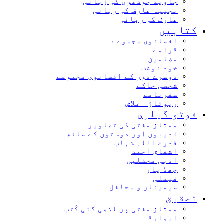
جاوید چودھری کی زبانی
نجیبہ عارف کی زبانی
عارف کی زبانی
کتابیں
افسانوی مجموعے
ڈرامے
مضامین
خود نوشت
دوسرے دور کے افسانوی مجموعے
شخصی خاکے
سفرنامے
رپوتاژ – تلاش
فوٹو گیلری
ممتاز مفتی کی تصاویر
ادیبوں اور دوستوں کے ساتھ
قدرت اللہ شہاب
اشفاق احمد
ادبی محفلیں
چھڈ یار
فیملی
سیمینار و محافل
تحقیق
ممتاز مفتی پر لکھی گئی کُتب
ایوارڈ