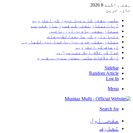
ہفتہ, اگست 8 2026
تازہ ترین
عکسی مفتی کا دنیا نیوز کو انٹرویو
آپا : مْمتاز مْفتی کے فسوں ساز قلم سے
ممتاز مفتی یادیں اور باتیں
دنیا داری کی مابعدالطبیعات
ممتاز مفتی خود بین یا خدا بین لکھاری۔
اوصاف کو انٹرویو
خدا کی تلاش ایک نئے موڑ پر
ایک ملاقات عکسی مفتی سے – ہم شہری
Sidebar
Random Article
Log In
Menu
Search for
صفحہ اول
تعارف