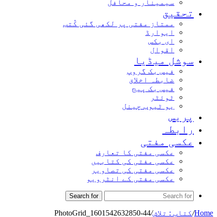
سیمینار و محافل
تحقیق
ممتاز مفتی پر لکھی گئی کُتب
ایوارڈ
ای بکس
اقوال
سوشل میڈیا
فیس بک گروپ
ضابطہ اخلاق
فیس بک پیج
ٹوئٹر
یو ٹیوب چینل
پریس
رابطہ
عکسی مفتی
عکسی مفتی کا تعارف
عکسی مفتی کی کتابیں
عکسی مفتی کی تصاویر
عکسی مفتی کے انٹرویو
Search for
Home
/
کتاب : تلاش
/
PhotoGrid_1601542632850-44