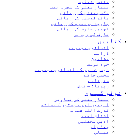
مختصر تعارف
ممتاز مفتی کا شجرہ نصب
عکسی مفتی کی زبانی
بانو قدسیہ کی زبانی
جاوید چودھری کی زبانی
نجیبہ عارف کی زبانی
عارف کی زبانی
کتابیں
افسانوی مجموعے
ڈرامے
مضامین
خود نوشت
دوسرے دور کے افسانوی مجموعے
شخصی خاکے
سفرنامے
رپوتاژ – تلاش
فوٹو گیلری
ممتاز مفتی کی تصاویر
ادیبوں اور دوستوں کے ساتھ
قدرت اللہ شہاب
اشفاق احمد
ادبی محفلیں
چھڈ یار
فیملی