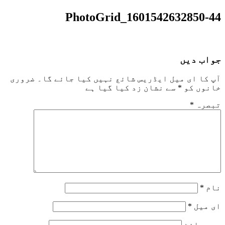
PhotoGrid_1601542632850-44
جواب دیں
آپ کا ای میل ایڈریس شائع نہیں کیا جائے گا۔
ضروری
خانوں کو
*
سے نشان زد کیا گیا ہے
تبصرہ
*
نام
*
ای میل
*
ویب‌ سائٹ