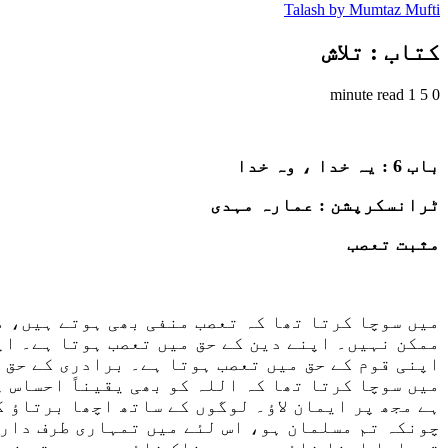
Talash by Mumtaz Mufti
کتاب : تلاش
1 minute read
5
0
باب 6 : یہ خدا ، وہ خدا
ٹرانسکرپشن : عمارہ مہدی
مثبت تعصب
میں سوچا کرتا تھا کہ تعصب منفی بھی ہوتے ہیں، م
ممکن نہیں۔ اپنے دین کے حق میں تعصب ہوتا ہے۔ اپ
اپنی قوم کے حق میں تعصب ہوتا ہے۔ برادری کے حق 
میں سوچا کرتا تھا کہ اللہ کو بھی یقیناً احساس 
ہے مجھ پر ایمان لاؤ۔ لوگوں کے ساتھ اچھا برتاؤ ک
چونکہ تم مسلمان ہو، اس لئے میں تمہاری طرف داری 
تمہارا اپنا فائدہ ہے……خاک فائدہ ہے جو تو نے ہ