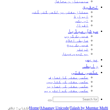
سیمینار و محافل
تحقیق
ممتاز مفتی پر لکھی گئی کُتب
ایوارڈ
ای بکس
اقوال
سوشل میڈیا
فیس بک گروپ
ضابطہ اخلاق
فیس بک پیج
ٹوئٹر
یو ٹیوب چینل
پریس
رابطہ
عکسی مفتی
عکسی مفتی کا تعارف
عکسی مفتی کی کتابیں
عکسی مفتی کی تصاویر
عکسی مفتی کے انٹرویو
Search
for
Talash by Mumtaz Mufti
/
Afsaanay Unicode
/
Home
/
کتاب : تلاش