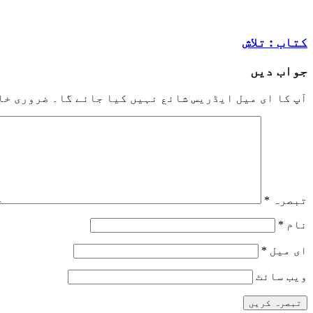
کتاب : تلاش
جواب دیں
آپ کا ای میل ایڈریس شائع نہیں کیا جائے گا۔
ضروری خا
تبصرہ
*
نام
*
ای میل
*
ویب‌ سائٹ