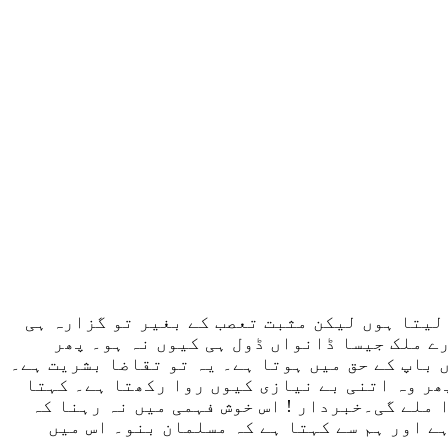
لیتا ہوں لیکن مثبت تعصب کے بغیر تو گزارہ ہی
ے ملک جیسا ڈانواں ڈول ہی کیوں نہ ہو۔ پھر
 باپ کے حق میں ہوتا ہے۔ یہ تو تقاضا بشریت ہے۔
ھر وہ اتنی بے نیازی کیوں روا رکھتا ہے۔ کہتا
 ملے گی۔خبردار ! اس خوش فہمی میں نہ رہنا کہ
ے اور ہم سے کہتا ہے کہ مسلمان بنو۔ اس میں