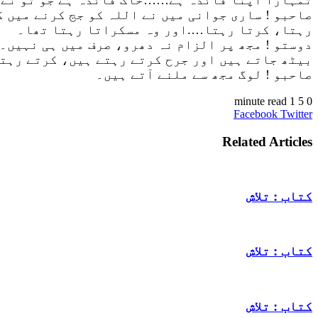
صاحبو ! ساری جوانی میں نے اللہ کو جج کرنے میں 
رہتا، کرتا رہتا….اور وہ مسکراتا رہتا تھا۔
دوستو ! مجھ پر الزام نہ دھرو، صرف میں ہی نہیں۔
بیٹھ جاتے ہیں اور جرح کرتے رہتے ہیں، کرتے رہت
صاحبو ! لوگ مجھ سے ملنے آتے ہیں۔
1 minute read
5
0
VKontakte
LinkedIn
Pinterest
Tumblr
Reddit
Share
Print
Facebook
Twitter
via
Email
Related Articles
کتاب : تلاش
کتاب : تلاش
کتاب : تلاش