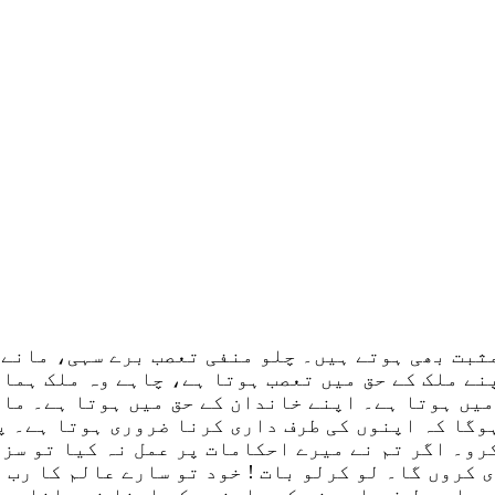
ثبت بھی ہوتے ہیں۔ چلو منفی تعصب برے سہی، مانے 
نے ملک کے حق میں تعصب ہوتا ہے، چاہے وہ ملک ہمار
میں ہوتا ہے۔ اپنے خاندان کے حق میں ہوتا ہے۔ ماں
ہوگا کہ اپنوں کی طرف داری کرنا ضروری ہوتا ہے۔ پ
رو۔ اگر تم نے میرے احکامات پر عمل نہ کیا تو سزا
کروں گا۔ لو کرلو بات ! خود تو سارے عالم کا رب ہ
ماری طرف داری نہ کی، اپنوں کو اپنا نہ جانا۔