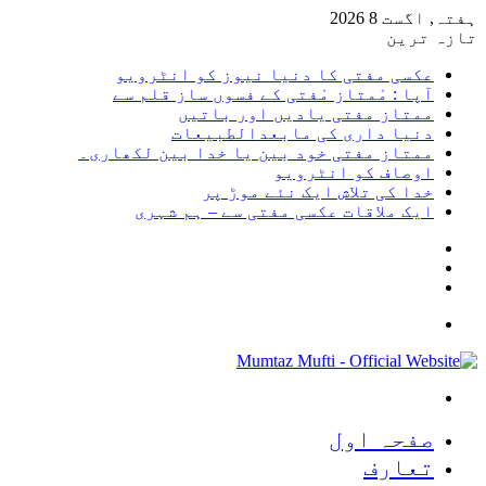
ہفتہ, اگست 8 2026
تازہ ترین
عکسی مفتی کا دنیا نیوز کو انٹرویو
آپا : مْمتاز مْفتی کے فسوں ساز قلم سے
ممتاز مفتی یادیں اور باتیں
دنیا داری کی مابعدالطبیعات
ممتاز مفتی خود بین یا خدا بین لکھاری۔
اوصاف کو انٹرویو
خدا کی تلاش ایک نئے موڑ پر
ایک ملاقات عکسی مفتی سے – ہم شہری
Sidebar
Random
Article
Log
In
Menu
Search
for
صفحہ اول
تعارف