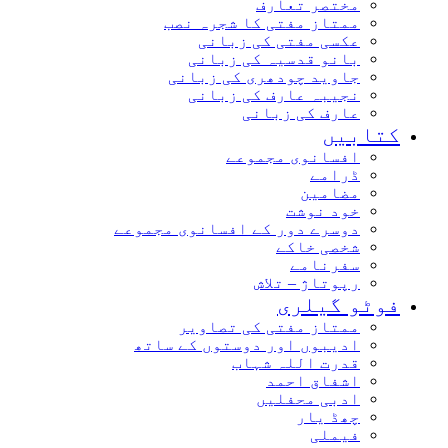
مختصر تعارف
ممتاز مفتی کا شجرہ نصب
عکسی مفتی کی زبانی
بانو قدسیہ کی زبانی
جاوید چودھری کی زبانی
نجیبہ عارف کی زبانی
عارف کی زبانی
کتابیں
افسانوی مجموعے
ڈرامے
مضامین
خود نوشت
دوسرے دور کے افسانوی مجموعے
شخصی خاکے
سفرنامے
رپوتاژ – تلاش
فوٹو گیلری
ممتاز مفتی کی تصاویر
ادیبوں اور دوستوں کے ساتھ
قدرت اللہ شہاب
اشفاق احمد
ادبی محفلیں
چھڈ یار
فیملی