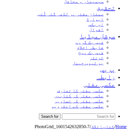
سیمینار و محافل
تحقیق
ممتاز مفتی پر لکھی گئی کُتب
ایوارڈ
ای بکس
اقوال
سوشل میڈیا
فیس بک گروپ
ضابطہ اخلاق
فیس بک پیج
ٹوئٹر
یو ٹیوب چینل
پریس
رابطہ
عکسی مفتی
عکسی مفتی کا تعارف
عکسی مفتی کی کتابیں
عکسی مفتی کی تصاویر
عکسی مفتی کے انٹرویو
Search for
Home
/
کتاب : تلاش
/
PhotoGrid_1601542632850-7