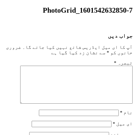
PhotoGrid_1601542632850-7
جواب دیں
آپ کا ای میل ایڈریس شائع نہیں کیا جائے گا۔
ضروری
خانوں کو
*
سے نشان زد کیا گیا ہے
تبصرہ
*
نام
*
ای میل
*
ویب‌ سائٹ