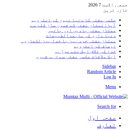
جمعہ, اگست 7 2026
تازہ ترین
عکسی مفتی کا دنیا نیوز کو انٹرویو
آپا : مْمتاز مْفتی کے فسوں ساز قلم سے
ممتاز مفتی یادیں اور باتیں
دنیا داری کی مابعدالطبیعات
ممتاز مفتی خود بین یا خدا بین لکھاری۔
اوصاف کو انٹرویو
خدا کی تلاش ایک نئے موڑ پر
ایک ملاقات عکسی مفتی سے – ہم شہری
Sidebar
Random Article
Log In
Menu
Search for
صفحہ اول
تعارف