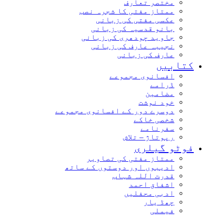
مختصر تعارف
ممتاز مفتی کا شجرہ نصب
عکسی مفتی کی زبانی
بانو قدسیہ کی زبانی
جاوید چودھری کی زبانی
نجیبہ عارف کی زبانی
عارف کی زبانی
کتابیں
افسانوی مجموعے
ڈرامے
مضامین
خود نوشت
دوسرے دور کے افسانوی مجموعے
شخصی خاکے
سفرنامے
رپوتاژ – تلاش
فوٹو گیلری
ممتاز مفتی کی تصاویر
ادیبوں اور دوستوں کے ساتھ
قدرت اللہ شہاب
اشفاق احمد
ادبی محفلیں
چھڈ یار
فیملی