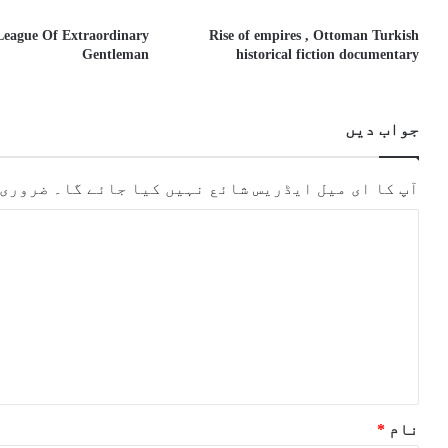
League Of Extraordinary
Rise of empires , Ottoman Turkish
Gentleman
historical fiction documentary
جواب دیں
آپ کا ای میل ایڈریس شائع نہیں کیا جائے گا۔
ضروری 
ت
ب
ص
ر
ہ
*
نام
*