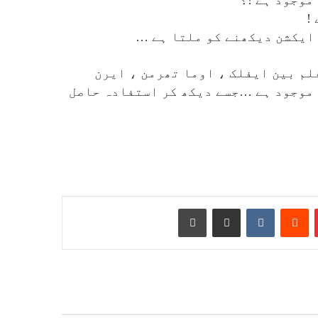
!
 ایکشن دیکھنے کو ملتا ہے …
لم بین ایفلک ، اوما تھرمن ، ایرن
 موجود ہے …جسے دیکھ کر استفادہ حاصل
Print
Share via Email
VKontakte
Reddit
Pinterest