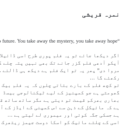
نمرہ قریشی
“If you show someone their future, they have no future. You take away the mystery, you take away hope.”
اگر دیکھا جائے تو یہ فلم پوری طرح اسی ڈائیلا
آپکو آدھی فلم گزر جانے تک بھی نہیں پتہ چلے گ
مروا دی” پھر یہ تو ایک فلم ہے دیکھ ہی ڈالئے 
رکھئے گا …
تو کچھ فلم کے بارے بتاتی چلوں کہ یہ فلم بیک
گھومتی ہے جو کمپنیز کے لیے ٹیکنالوجی بیسڈ ا
بھاری بھرکم قیمت تو دیتی ہے مگر ساتھ ساتھ قی
ہے کہ مائیکل کے ذہن سے اس کمپنی کے ایڈز کے آ
ہے جسکی جگہ کوئی اور میموری لے لیتی ہے …