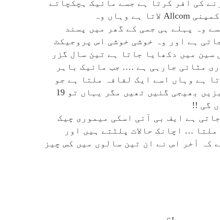
نے کی آفر کرتا ہے جسے مائیک ہچکچاتے
ہوئے قبول کرلیتا ہے … جب جمی مائیک کو اپنی کمپنی Allcom لاتا ہے وہاں وہ
ے وہ پہلے ہی جمی کے گھر میں پسند
اتی ہے اور وہ خوشی خوشی اس پروجیکٹ
 سین میں دکھایا جاتا ہے تین سال گزر
ی مٹائی جارہی ہے …. جب مائیک باہر
ا ہے وہاں اسے ایک لفافہ ملتا ہے جو
اس نے خود کو خود ہی بھیجا تھا لفافے میں 20 چیزیں بھیجی گئیں تھیں مگر یہاں تو 19
جاتی ہے ایف بی آئی اسکی میموری چیک
ملتا … اچانک حالات پلٹتے ہیں اور
 کہ آخر اس نے ان تین سالوں میں کس چیز