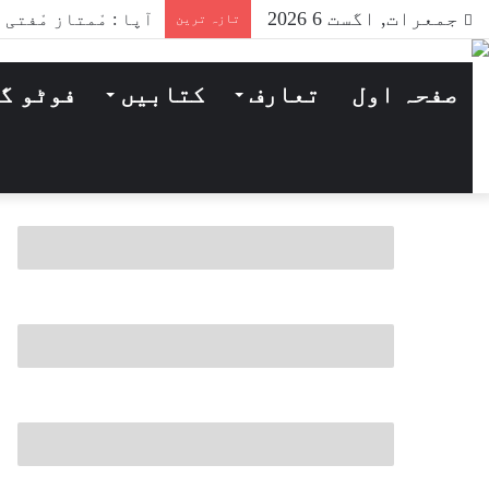
جمعرات, اگست 6 2026
آپا : مْمتاز مْفتی
تازہ ترین
صفحہ اول
تعارف
کتابیں
فوٹو گ