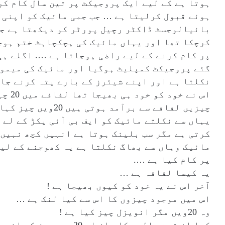
ہوتا ہے کے لیے ایک پروجیکٹ پر تین سال کام کر
بائیالوجسٹ ڈاکٹر رچیل پورٹر کو دیکھتا ہے جس
کرچکا تھا اور یہاں مائیک کی ہچکچاہٹ ختم ہوج
پر کام کرنے کے لیے راضی ہوجاتا ہے …. اگلے ہی
گئے پروجیکٹ کمپلیٹ ہوگیا اور مائیک کی میمور
نکلتا ہے اور اپنے شیئرز کے بارے پتہ کرنے جات
چیزیں لفافے سے برآمد ہوتی ہیں 20ویں چیز کہاں گی !!
یہاں سے نکلتے مائیک کو ایف بی آئی پکڑ کے لے 
کرتی ہے مگر سب بلینک ہوتا ہے انہیں کچھ نہیں 
مائیک وہاں سے بھاگ نکلتا ہے یہ کھوجنے کے لیے
پر کام کیا ہے ….
یہ کیسا لفافہ ہے …
آخر اس نے یہ خود کو کیوں بھیجا ہے !
اس میں موجود چیزوں کا اس سے کیا لنک ہے …
وہ 20ویں مگر انویزل چیز کیا ہے !
کیا ان تین سالوں کا راز اس 20ویں چیز کے اندر موجود ہے !؟