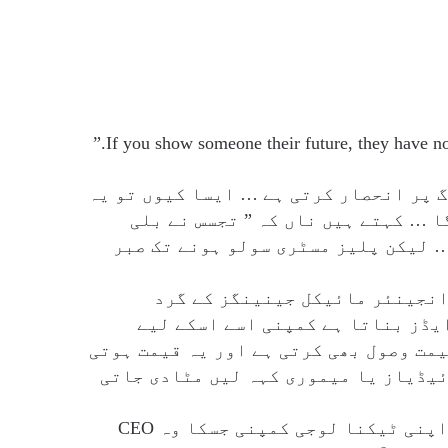
گ پر انحصار کرتی ہے … ایسا کیوں تو یہ
ا … کہتے ہیں ناں کہ ” تجسس نے بلی
… لیکن پلیز مسٹری سولو ہونے تک صبر
 انجینئر مائیکل جینینگز کے گرد
یڈز بناتا ہے کمپنی اسے اسکے لیے
مت وصول بھی کرتی ہے اور یہ قیمت ہوتی
ئیڈیاز یا میموری کہہ لیں مٹادی جاتی
اسی کے چلتے مائیک کو اسکا دوست جیمز ریتھرک اپنی ٹیکنا لوجی کمپنی جسکا وہ CEO