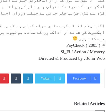
اسکو خود کے مرنے کا خواب بار بار کیوں آتا ہے 
کڑی سے کڑی جڑتی چلی جاتی ہے جسکے دوران اچھا
اگر آپکو لفافے کی مسٹری سولو کرنی ہے تو یہ ف
ایکہرٹ کی شاندار اداکاری کے ساتھ یوٹیوب پر
کرسکتے ہیں
( 2003 )
_PayCheck
#
Si_Fi / Action / Mystery
Directed & Produced by : John Woo
Tumblr
LinkedIn
Twitter
Facebook
Related Articles