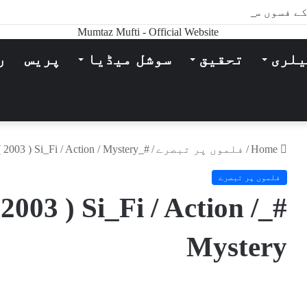
 کے فسوں ساز قلم سے
یلری
تحقیق
سوشل میڈیا
پریس
ر
Home
/
فلموں پر تبصرے
/
#_PayCheck ( 2003 ) Si_Fi / Action / Mystery
فلموں پر تبصرے
 2003 ) Si_Fi / Action /
Mystery