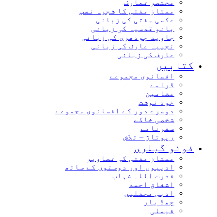
مختصر تعارف
ممتاز مفتی کا شجرہ نصب
عکسی مفتی کی زبانی
بانو قدسیہ کی زبانی
جاوید چودھری کی زبانی
نجیبہ عارف کی زبانی
عارف کی زبانی
کتابیں
افسانوی مجموعے
ڈرامے
مضامین
خود نوشت
دوسرے دور کے افسانوی مجموعے
شخصی خاکے
سفرنامے
رپوتاژ – تلاش
فوٹو گیلری
ممتاز مفتی کی تصاویر
ادیبوں اور دوستوں کے ساتھ
قدرت اللہ شہاب
اشفاق احمد
ادبی محفلیں
چھڈ یار
فیملی