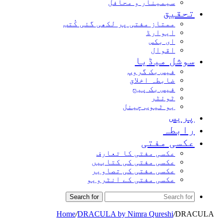
سیمینار و محافل
تحقیق
ممتاز مفتی پر لکھی گئی کُتب
ایوارڈ
ای بکس
اقوال
سوشل میڈیا
فیس بک گروپ
ضابطہ اخلاق
فیس بک پیج
ٹوئٹر
یو ٹیوب چینل
پریس
رابطہ
عکسی مفتی
عکسی مفتی کا تعارف
عکسی مفتی کی کتابیں
عکسی مفتی کی تصاویر
عکسی مفتی کے انٹرویو
Search for
Home
/
DRACULA by Nimra Qureshi
/
DRACULA