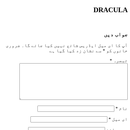
DRACULA
جواب دیں
آپ کا ای میل ایڈریس شائع نہیں کیا جائے گا۔
ضروری
خانوں کو
*
سے نشان زد کیا گیا ہے
تبصرہ
*
نام
*
ای میل
*
ویب‌ سائٹ