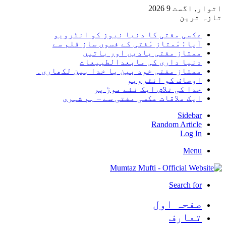
اتوار, اگست 9 2026
تازہ ترین
عکسی مفتی کا دنیا نیوز کو انٹرویو
آپا : مْمتاز مْفتی کے فسوں ساز قلم سے
ممتاز مفتی یادیں اور باتیں
دنیا داری کی مابعدالطبیعات
ممتاز مفتی خود بین یا خدا بین لکھاری۔
اوصاف کو انٹرویو
خدا کی تلاش ایک نئے موڑ پر
ایک ملاقات عکسی مفتی سے – ہم شہری
Sidebar
Random Article
Log In
Menu
Search for
صفحہ اول
تعارف