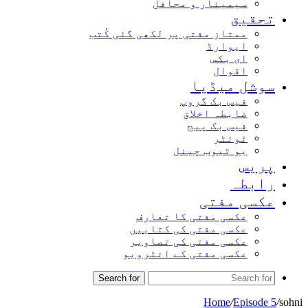
سیمینار و محافل
تحقیق
ممتاز مفتی پر لکھی گئی کُتب
ایوارڈ
ای بکس
اقوال
سوشل میڈیا
فیس بک گروپ
ضابطہ اخلاق
فیس بک پیج
ٹوئٹر
یو ٹیوب چینل
پریس
رابطہ
عکسی مفتی
عکسی مفتی کا تعارف
عکسی مفتی کی کتابیں
عکسی مفتی کی تصاویر
عکسی مفتی کے انٹرویو
Search for
Home
/
Episode 5
/
sohni