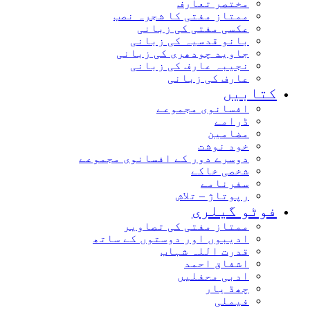
مختصر تعارف
ممتاز مفتی کا شجرہ نصب
عکسی مفتی کی زبانی
بانو قدسیہ کی زبانی
جاوید چودھری کی زبانی
نجیبہ عارف کی زبانی
عارف کی زبانی
کتابیں
افسانوی مجموعے
ڈرامے
مضامین
خود نوشت
دوسرے دور کے افسانوی مجموعے
شخصی خاکے
سفرنامے
رپوتاژ – تلاش
فوٹو گیلری
ممتاز مفتی کی تصاویر
ادیبوں اور دوستوں کے ساتھ
قدرت اللہ شہاب
اشفاق احمد
ادبی محفلیں
چھڈ یار
فیملی