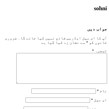
sohni
جواب دیں
آپ کا ای میل ایڈریس شائع نہیں کیا جائے گا۔
ضروری
خانوں کو
*
سے نشان زد کیا گیا ہے
تبصرہ
*
نام
*
ای میل
*
ویب‌ سائٹ