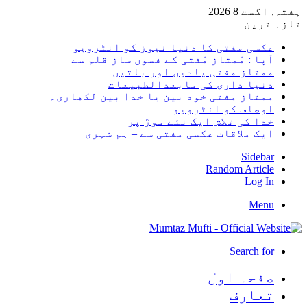
ہفتہ, اگست 8 2026
تازہ ترین
عکسی مفتی کا دنیا نیوز کو انٹرویو
آپا : مْمتاز مْفتی کے فسوں ساز قلم سے
ممتاز مفتی یادیں اور باتیں
دنیا داری کی مابعدالطبیعات
ممتاز مفتی خود بین یا خدا بین لکھاری۔
اوصاف کو انٹرویو
خدا کی تلاش ایک نئے موڑ پر
ایک ملاقات عکسی مفتی سے – ہم شہری
Sidebar
Random Article
Log In
Menu
Search for
صفحہ اول
تعارف