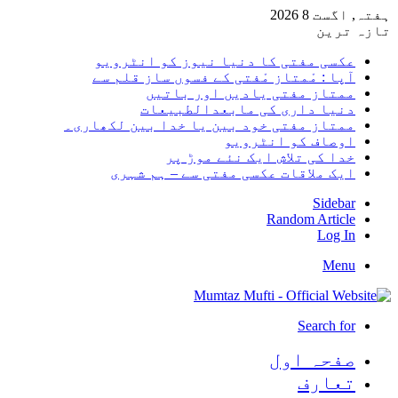
ہفتہ, اگست 8 2026
تازہ ترین
عکسی مفتی کا دنیا نیوز کو انٹرویو
آپا : مْمتاز مْفتی کے فسوں ساز قلم سے
ممتاز مفتی یادیں اور باتیں
دنیا داری کی مابعدالطبیعات
ممتاز مفتی خود بین یا خدا بین لکھاری۔
اوصاف کو انٹرویو
خدا کی تلاش ایک نئے موڑ پر
ایک ملاقات عکسی مفتی سے – ہم شہری
Sidebar
Random Article
Log In
Menu
Search for
صفحہ اول
تعارف