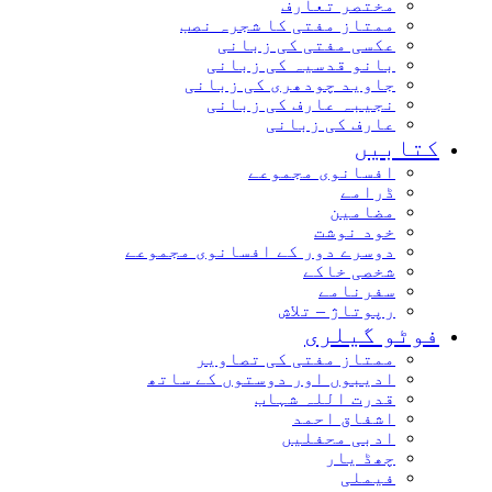
مختصر تعارف
ممتاز مفتی کا شجرہ نصب
عکسی مفتی کی زبانی
بانو قدسیہ کی زبانی
جاوید چودھری کی زبانی
نجیبہ عارف کی زبانی
عارف کی زبانی
کتابیں
افسانوی مجموعے
ڈرامے
مضامین
خود نوشت
دوسرے دور کے افسانوی مجموعے
شخصی خاکے
سفرنامے
رپوتاژ – تلاش
فوٹو گیلری
ممتاز مفتی کی تصاویر
ادیبوں اور دوستوں کے ساتھ
قدرت اللہ شہاب
اشفاق احمد
ادبی محفلیں
چھڈ یار
فیملی