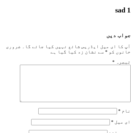
sad 1
جواب دیں
آپ کا ای میل ایڈریس شائع نہیں کیا جائے گا۔
ضروری
خانوں کو
*
سے نشان زد کیا گیا ہے
تبصرہ
*
نام
*
ای میل
*
ویب‌ سائٹ