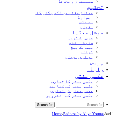
سیمینار و محافل
تحقیق
ممتاز مفتی پر لکھی گئی کُتب
ایوارڈ
ای بکس
اقوال
سوشل میڈیا
فیس بک گروپ
ضابطہ اخلاق
فیس بک پیج
ٹوئٹر
یو ٹیوب چینل
پریس
رابطہ
عکسی مفتی
عکسی مفتی کا تعارف
عکسی مفتی کی کتابیں
عکسی مفتی کی تصاویر
عکسی مفتی کے انٹرویو
Search for
Home
/
Sadness by Aliya Younas
/
sad 1