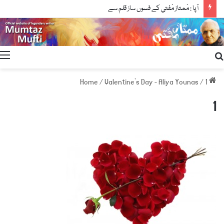
آپا : مْمتاز مْفتی کے فسوں ساز قلم سے
Search
for
/
Valentine's Day - Aliya Younas
/
1
Home
1