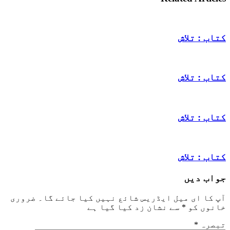
کتاب : تلاش
کتاب : تلاش
کتاب : تلاش
کتاب : تلاش
جواب دیں
آپ کا ای میل ایڈریس شائع نہیں کیا جائے گا۔
ضروری
خانوں کو
*
سے نشان زد کیا گیا ہے
تبصرہ
*