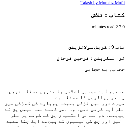
Talash by Mumtaz Mufti
کتاب : تلاش
2 minutes read
2
0
باب 9 : کریش سولائزیشن
ٹرانسکرپشن : فرحین فرحان
حجاب، بے حجابی
صاحبو ! بے حجابی اخلاقی یا مذہبی مسئلہ نہیں۔
یہ تو بیالوجی کا مسئلہ ہے۔
میرے دور میں لڑکی ہمیشہ چوبارے کی کھڑکی میں
نظر آیا کرتی تھی۔ وہ بھی کھلے منہ نہیں چق کے
پیچھے۔ دو حنائی انگلیاں چق کے کونے پر نظر
آتیں اور چق کی تیلیوں کے پیچھے ایک چٹا سفید
دھبا سا چہرہ، ایک مبہم سی مسکراہٹ، دو ڈولتی