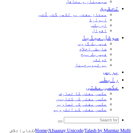
سیمینار و محافل
تحقیق
ممتاز مفتی پر لکھی گئی کُتب
ایوارڈ
ای بکس
اقوال
سوشل میڈیا
فیس بک گروپ
ضابطہ اخلاق
فیس بک پیج
ٹوئٹر
یو ٹیوب چینل
پریس
رابطہ
عکسی مفتی
عکسی مفتی کا تعارف
عکسی مفتی کی کتابیں
عکسی مفتی کی تصاویر
عکسی مفتی کے انٹرویو
Search
for
Talash by Mumtaz Mufti
/
Afsaanay Unicode
/
Home
/
کتاب : تلاش