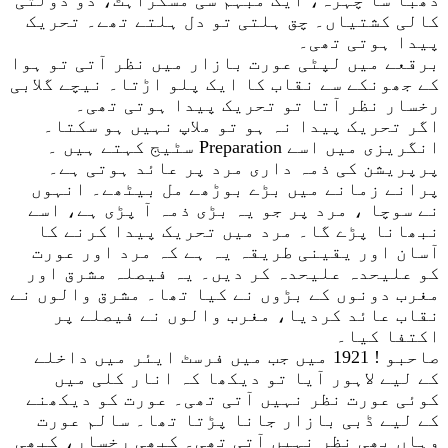
کالی کشتیاں۔ چق ہلتی تو دل ہلتے تھے۔ تحریک
پیدا ہوتی تھی۔
برقعے میں لپٹی عورت بازار میں نظر آتی تو ہوا
کے جھونکے سے نقاب کا ایک پلو اڑتا۔ نیچے گلابی
رخسار نظر آتا تو تحریک پیدا ہوتی تھی۔
اگر تحریک پیدا نہ ہو تو ملاپ نہیں ہو سکتا۔
انگریزی میں اسے Preparation سٹیج کہتے ہیں ۔
پرپریشن کی ذمہ داری مرد پر عائد ہوتی ہے۔
پرانے زمانے میں بڑے بوڑھے مل بیٹھے۔ انہوں
نے سوچا ، مرد پر جو یہ بڑی ذمہ آ پڑی ہے، اسے
نبھانا پڑے گا۔ مرد میں تحریک پیدا کرنے کا
آسان اور یقینی طریقہ یہ ہے کہ مرد اور عورت
کو علیحدہ علیحدہ کر دیں۔ یہ فیصلہ مشرق اور
مغرب دونوں کے بڑوں نے کیا تھا۔ مشرق والوں نے
نقاب عائد کردیا، مغرب والوں نے فیصلے پر
اکتفا کیا۔
صاحبو ! 1921 میں جب میں فرسٹ ایئر میں داخلے
کے لیے لاہور آیا تو دیکھا کہ انار کلی میں
کوئی عورت نظر نہیں آتی تھی۔ عورت کو دیکھنے
کے لیے ڈبی بازار جانا پڑتا تھا۔ سالم عورت
وہاں بھی نظر نہیں آتی تھی۔ کبھی رخسار، کبھی