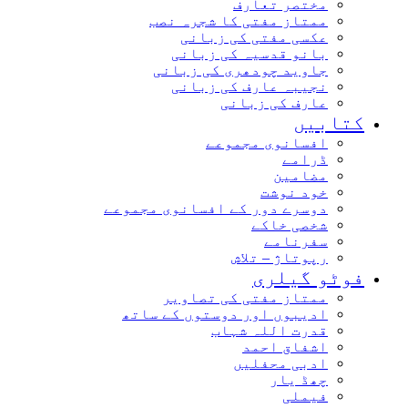
مختصر تعارف
ممتاز مفتی کا شجرہ نصب
عکسی مفتی کی زبانی
بانو قدسیہ کی زبانی
جاوید چودھری کی زبانی
نجیبہ عارف کی زبانی
عارف کی زبانی
کتابیں
افسانوی مجموعے
ڈرامے
مضامین
خود نوشت
دوسرے دور کے افسانوی مجموعے
شخصی خاکے
سفرنامے
رپوتاژ – تلاش
فوٹو گیلری
ممتاز مفتی کی تصاویر
ادیبوں اور دوستوں کے ساتھ
قدرت اللہ شہاب
اشفاق احمد
ادبی محفلیں
چھڈ یار
فیملی