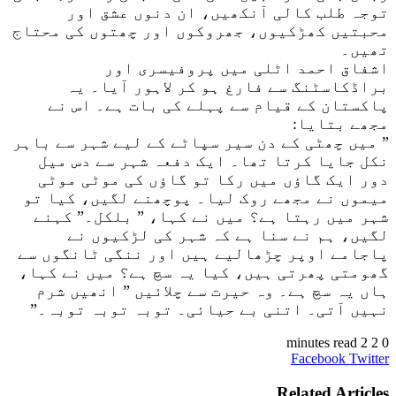
توجہ طلب کالی آنکھیں، ان دنوں عشق اور
محبتیں کھڑکیوں، جھروکوں اور چھتوں کی محتاج
تھیں۔
اشفاق احمد اٹلی میں پروفیسری اور
براڈکاسٹنگ سے فارغ ہو کر لاہور آیا۔ یہ
پاکستان کے قیام سے پہلے کی بات ہے۔ اس نے
مجھے بتایا:
” میں چھٹی کے دن سیر سپاٹے کے لیے شہر سے باہر
نکل جایا کرتا تھا۔ ایک دفعہ شہر سے دس میل
دور ایک گاؤں میں رکا تو گاؤں کی موٹی موٹی
میموں نے مجھے روک لیا۔ پوچھنے لگیں، کیا تو
شہر میں رہتا ہے؟ میں نے کہا، ” بلکل۔” کہنے
لگیں، ہم نے سنا ہے کہ شہر کی لڑکیوں نے
پاجامے اوپر چڑھالیے ہیں اور ننگی ٹانگوں سے
گھومتی پھرتی ہیں، کیا یہ سچ ہے؟ میں نے کہا،
ہاں یہ سچ ہے۔ وہ حیرت سے چلائیں ” انھیں شرم
نہیں آتی۔ اتنی بے حیائی۔ توبہ توبہ توبہ۔”
2 minutes read
2
0
VKontakte
LinkedIn
Pinterest
Tumblr
Reddit
Share
Print
Facebook
Twitter
via
Email
Related Articles