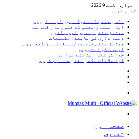
اتوار, اگست 9 2026
تازہ ترین
عکسی مفتی کا دنیا نیوز کو انٹرویو
آپا : مْمتاز مْفتی کے فسوں ساز قلم سے
ممتاز مفتی یادیں اور باتیں
دنیا داری کی مابعدالطبیعات
ممتاز مفتی خود بین یا خدا بین لکھاری۔
اوصاف کو انٹرویو
خدا کی تلاش ایک نئے موڑ پر
ایک ملاقات عکسی مفتی سے – ہم شہری
Sidebar
Random
Article
Log
In
Menu
Search
for
صفحہ اول
تعارف