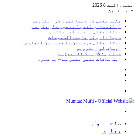
ہفتہ, اگست 8 2026
تازہ ترین
عکسی مفتی کا دنیا نیوز کو انٹرویو
آپا : مْمتاز مْفتی کے فسوں ساز قلم سے
ممتاز مفتی یادیں اور باتیں
دنیا داری کی مابعدالطبیعات
ممتاز مفتی خود بین یا خدا بین لکھاری۔
اوصاف کو انٹرویو
خدا کی تلاش ایک نئے موڑ پر
ایک ملاقات عکسی مفتی سے – ہم شہری
Sidebar
Random
Article
Log
In
Menu
Search
for
صفحہ اول
تعارف