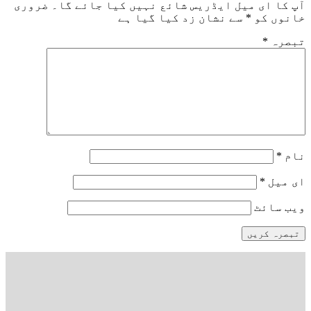
آپ کا ای میل ایڈریس شائع نہیں کیا جائے گا۔
ضروری
خانوں کو
*
سے نشان زد کیا گیا ہے
تبصرہ
*
نام
*
ای میل
*
ویب‌ سائٹ