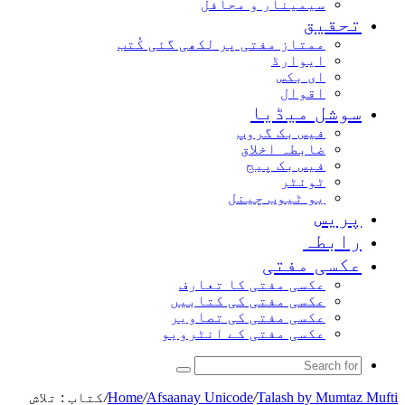
سیمینار و محافل
تحقیق
ممتاز مفتی پر لکھی گئی کُتب
ایوارڈ
ای بکس
اقوال
سوشل میڈیا
فیس بک گروپ
ضابطہ اخلاق
فیس بک پیج
ٹوئٹر
یو ٹیوب چینل
پریس
رابطہ
عکسی مفتی
عکسی مفتی کا تعارف
عکسی مفتی کی کتابیں
عکسی مفتی کی تصاویر
عکسی مفتی کے انٹرویو
Search
for
Talash by Mumtaz Mufti
/
Afsaanay Unicode
/
Home
/
کتاب : تلاش