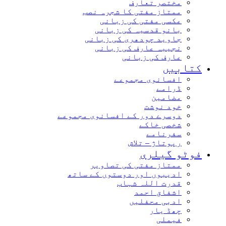
مختصر تعارف
ممتاز مفتی کا شجرہ نصب
عکسی مفتی کی زبانی
بانو قدسیہ کی زبانی
جاوید چودھری کی زبانی
نجیبہ عارف کی زبانی
عارف کی زبانی
کتابیں
افسانوی مجموعے
ڈرامے
مضامین
خود نوشت
دوسرے دور کے افسانوی مجموعے
شخصی خاکے
سفرنامے
رپوتاژ – تلاش
فوٹو گیلری
ممتاز مفتی کی تصاویر
ادیبوں اور دوستوں کے ساتھ
قدرت اللہ شہاب
اشفاق احمد
ادبی محفلیں
چھڈ یار
فیملی