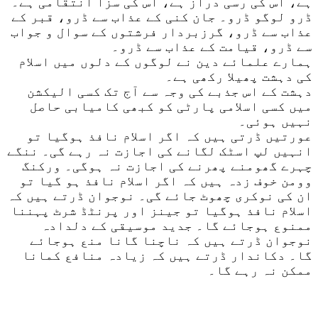
ہے، اس کی رسی دراز ہے، اس کی سزا انتقامی ہے۔
ڈرو لوگو ڈرو۔ جان کنی کے عذاب سے ڈرو، قبر کے
عذاب سے ڈرو، گرزبردار فرشتوں کے سوال و جواب
سے ڈرو، قیامت کے عذاب سے ڈرو۔
ہمارے علمائے دین نے لوگوں کے دلوں میں اسلام
کی دہشت پھیلا رکھی ہے۔
دہشت کے اس جذبے کی وجہ سے آج تک کسی الیکشن
میں کسی اسلامی پارٹی کو کبھی کامیابی حاصل
نہیں ہوئی۔
عورتیں ڈرتی ہیں کہ اگر اسلام نافذ ہوگیا تو
انہیں لپ اسٹک لگانے کی اجازت نہ رہے گی۔ ننگے
چہرے گھومنے پھرنے کی اجازت نہ ہوگی۔ ورکنگ
وومن خوف زدہ ہیں کہ اگر اسلام نافذ ہو گیا تو
ان کی نوکری چھوٹ جائے گی۔ نوجوان ڈرتے ہیں کہ
اسلام نافذ ہوگیا تو جینز اور پرنٹڈ شرٹ پہننا
ممنوع ہوجائے گا۔ جدید موسیقی کے دلدادہ
نوجوان ڈرتے ہیں کہ ناچنا گانا منع ہوجائے
گا۔ دکاندار ڈرتے ہیں کہ زیادہ منافع کمانا
ممکن نہ رہے گا۔