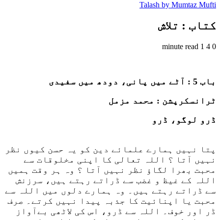
Talash by Mumtaz Mufti
کتاب : تلاش
1 minute read
4
0
باب 5 : آٹے میں پانی، دودھ میں سفیدی
ٹرانسکرپشن : محمد مزمل
ڈرو لوگو، ڈرو
پتا نہیں ہمارے علمائے دین کو یہ حسن کیوں نظر
نہیں آتا ؟ اللہ تعالی کا اپنی مخلوقات سے
محبت بھرا لگاؤ نظر نہیں آتا ؟ وہ ہر وقت ہمیں
اللہ کے غیظ و غضب سے ڈراتے رہتے ہیں، سرزنش
سے ڈراتے رہتے ہیں۔ وہ ہمارے دلوں میں اللہ سے
محبت یا اپنائیت کا جذبہ پیدا نہیں کرتے۔ صرف
ڈر اور خوف۔ اللہ سے ڈرو، اس کی لاٹھی بےآواز