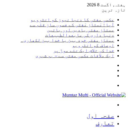
ہفتہ, اگست 8 2026
تازہ ترین
عکسی مفتی کا دنیا نیوز کو انٹرویو
آپا : مْمتاز مْفتی کے فسوں ساز قلم سے
ممتاز مفتی یادیں اور باتیں
دنیا داری کی مابعدالطبیعات
ممتاز مفتی خود بین یا خدا بین لکھاری۔
اوصاف کو انٹرویو
خدا کی تلاش ایک نئے موڑ پر
ایک ملاقات عکسی مفتی سے – ہم شہری
Sidebar
Random
Article
Log
In
Menu
Search
for
صفحہ اول
تعارف