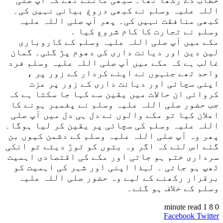
اللہ علیہ وسلم نے کبھی دروغ بیانی نہیں کی۔
کبھی منافقت نہیں کی۔ پھر آپ صلی اللہ علیہ
وسلم نے تجارت کا کام شروع کیا ۔
مکے میں آپ صلی اللہ علیہ وسلم کے کاروباری
لین دین اور دیانت داری کی دھوم پڑ گئی۔ گمان
غالب ہے کہ مکے میں آپ صلی اللہ علیہ وسلم فرد
واحد تھے جنہوں نے اپنے کردار کے زور پر ،
اپنی سچائی اور دیانت داری کے زور پر عزت
کروائی ان حالات میں یقین سے کہا جا سکتا ہے کہ
جب حضور صلی اللہ علیہ وسلم نے پغمبر ہونے کا
اعلان کیا تو مکے والوں نے دل ہی دل میں آپ صلی
اللہ علیہ وسلم کی سچائی پر یقین کر لیا ہوگا۔
پھر وہ آپ صلی اللہ علیہ وسلم کے دشمن کیوں بن
گئے اس لئے کہ اگر وہ بتوں کو توڑ دیتے تو انکی
سرداری ختم ہو جاتی اور مکے کی اقتصادی اہمیت
ٹھپ ہو جاتی ۔ لہذا اپنی اور شہر کی اہمیت کو
برقرار رکھنے کے لیے وہ حضور صلی اللہ علیہ
وسلم کے خلاف ہو گئے۔
1 minute read
8
0
VKontakte
LinkedIn
Pinterest
Tumblr
Reddit
Share
Print
Facebook
Twitter