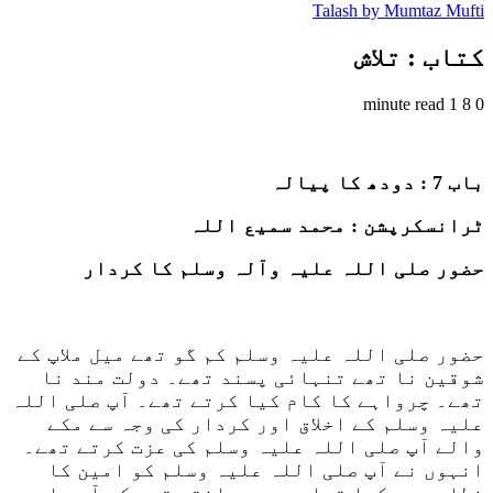
Talash by Mumtaz Mufti
کتاب : تلاش
1 minute read
8
0
باب 7 : دودھ کا پیالہ
ٹرانسکرپشن : محمد سمیع اللہ
حضور صلی اللہ علیہ وآلہ وسلم کا کردار
حضور صلی اللہ علیہ وسلم کم گو تھے میل ملاپ کے
شوقین نا تھے تنہائی پسند تھے۔ دولت مند نا
تھے۔ چرواہے کا کام کیا کرتے تھے۔ آپ صلی اللہ
علیہ وسلم کے اخلاق اور کردار کی وجہ سے مکے
والے آپ صلی اللہ علیہ وسلم کی عزت کرتے تھے۔
انہوں نے آپ صلی اللہ علیہ وسلم کو امین کا
خطاب دے رکھا تھا۔ سبھی مانتے تھے کہ آپ صلی