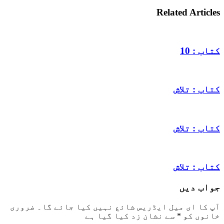
via
Email
Related Articles
کتاب : 10
کتاب : تلاش
کتاب : تلاش
کتاب : تلاش
جواب دیں
آپ کا ای میل ایڈریس شائع نہیں کیا جائے گا۔
ضروری
خانوں کو
*
سے نشان زد کیا گیا ہے