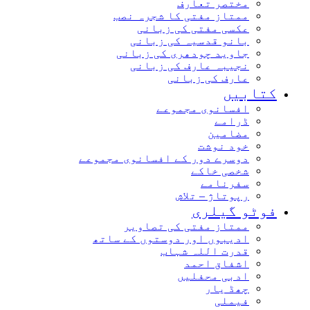
مختصر تعارف
ممتاز مفتی کا شجرہ نصب
عکسی مفتی کی زبانی
بانو قدسیہ کی زبانی
جاوید چودھری کی زبانی
نجیبہ عارف کی زبانی
عارف کی زبانی
کتابیں
افسانوی مجموعے
ڈرامے
مضامین
خود نوشت
دوسرے دور کے افسانوی مجموعے
شخصی خاکے
سفرنامے
رپوتاژ – تلاش
فوٹو گیلری
ممتاز مفتی کی تصاویر
ادیبوں اور دوستوں کے ساتھ
قدرت اللہ شہاب
اشفاق احمد
ادبی محفلیں
چھڈ یار
فیملی