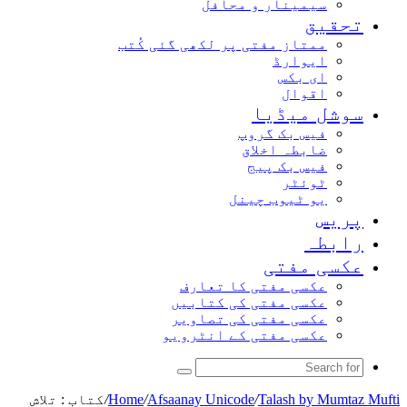
سیمینار و محافل
تحقیق
ممتاز مفتی پر لکھی گئی کُتب
ایوارڈ
ای بکس
اقوال
سوشل میڈیا
فیس بک گروپ
ضابطہ اخلاق
فیس بک پیج
ٹوئٹر
یو ٹیوب چینل
پریس
رابطہ
عکسی مفتی
عکسی مفتی کا تعارف
عکسی مفتی کی کتابیں
عکسی مفتی کی تصاویر
عکسی مفتی کے انٹرویو
Search
for
Talash by Mumtaz Mufti
/
Afsaanay Unicode
/
Home
/
کتاب : تلاش