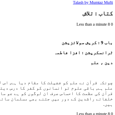
Talash by Mumtaz Mufti
کتاب : تلاش
Less than a minute
8
0
باب 9 : کریش سولائزیشن
ٹرانسکرپشن : افزا فاطمہ
دین ، علم
چونکہ قرآن نے علم کو فضیلت کا مقام دیا ہے, اس ل
علم ہے, باقی علوم تو انسانوں کو کفر کا درس دیتے
قرآن کی عظمت کا احساس صرف ان لوگوں کو ہے جو سا
خلفائے راشدین کے دور میں جتنے بھی مسلمان سائنس
ہیں.
Less than a minute
8
0