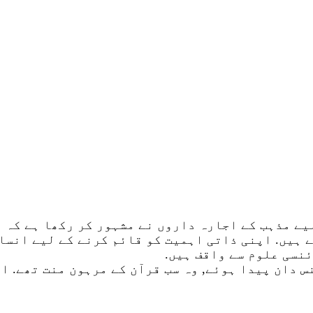
یے مذہب کے اجارہ داروں نے مشہور کر رکھا ہے کہ ع
 ہیں. اپنی ذاتی اہمیت کو قائم کرنے کے لیے انسان
ئنسی علوم سے واقف ہیں.
 دان پیدا ہوئے, وہ سب قرآن کے مرہون منت تھے. ا