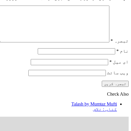
تبصرہ
*
نام
*
ای میل
*
ویب‌ سائٹ
Check Also
Close
Talash by Mumtaz Mufti
کتاب : تلاش