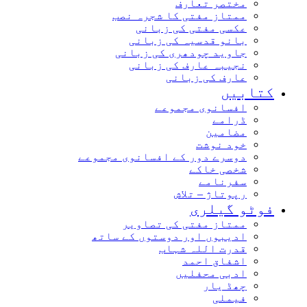
مختصر تعارف
ممتاز مفتی کا شجرہ نصب
عکسی مفتی کی زبانی
بانو قدسیہ کی زبانی
جاوید چودھری کی زبانی
نجیبہ عارف کی زبانی
عارف کی زبانی
کتابیں
افسانوی مجموعے
ڈرامے
مضامین
خود نوشت
دوسرے دور کے افسانوی مجموعے
شخصی خاکے
سفرنامے
رپوتاژ – تلاش
فوٹو گیلری
ممتاز مفتی کی تصاویر
ادیبوں اور دوستوں کے ساتھ
قدرت اللہ شہاب
اشفاق احمد
ادبی محفلیں
چھڈ یار
فیملی