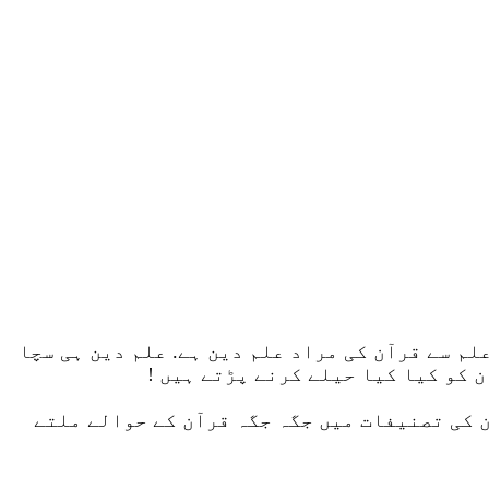
لم سے قرآن کی مراد علم دین ہے. علم دین ہی سچا
 کو کیا کیا حیلے کرنے پڑتے ہیں !
ن کی تصنیفات میں جگہ جگہ قرآن کے حوالے ملتے