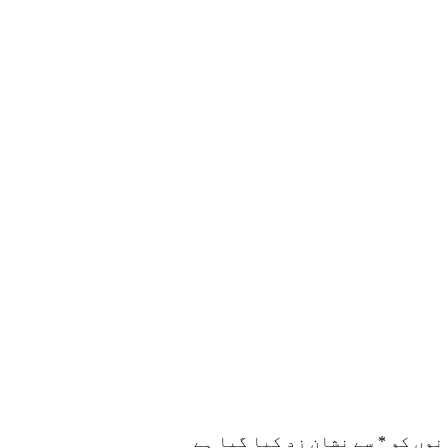
نوں کو
*
سے نشان زد کیا گیا ہے