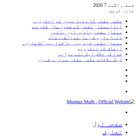
جمعہ, اگست 7 2026
تازہ ترین
عکسی مفتی کا دنیا نیوز کو انٹرویو
آپا : مْمتاز مْفتی کے فسوں ساز قلم سے
ممتاز مفتی یادیں اور باتیں
دنیا داری کی مابعدالطبیعات
ممتاز مفتی خود بین یا خدا بین لکھاری۔
اوصاف کو انٹرویو
خدا کی تلاش ایک نئے موڑ پر
ایک ملاقات عکسی مفتی سے – ہم شہری
Sidebar
Random
Article
Log
In
Menu
Search
for
صفحہ اول
تعارف