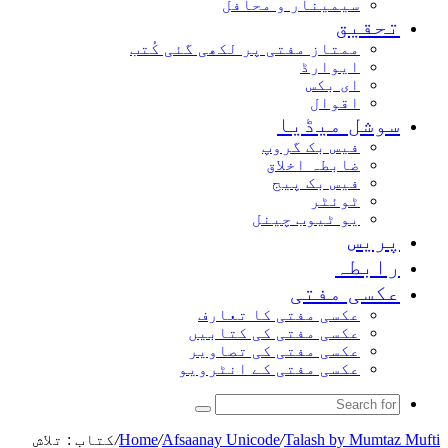
سیمینار و محافل
تحقیق
ممتاز مفتی پر لکھی گئی کُتب
ایوارڈ
ای بکس
اقوال
سوشل میڈیا
فیس بک گروپ
ضابطہ اخلاق
فیس بک پیج
ٹوئٹر
یو ٹیوب چینل
پریس
رابطہ
عکسی مفتی
عکسی مفتی کا تعارف
عکسی مفتی کی کتابیں
عکسی مفتی کی تصاویر
عکسی مفتی کے انٹرویو
Search
for
Talash by Mumtaz Mufti
/
Afsaanay Unicode
/
Home
/
کتاب : تلاش