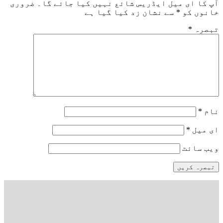
آپ کا ای میل ایڈریس شائع نہیں کیا جائے گا۔
ضروری
خانوں کو
*
سے نشان زد کیا گیا ہے
تبصرہ
*
نام
*
ای میل
*
ویب‌ سائٹ