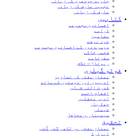
جاوید چودھری کی زبانی
نجیبہ عارف کی زبانی
عارف کی زبانی
کتابیں
افسانوی مجموعے
ڈرامے
مضامین
خود نوشت
دوسرے دور کے افسانوی مجموعے
شخصی خاکے
سفرنامے
رپوتاژ – تلاش
فوٹو گیلری
ممتاز مفتی کی تصاویر
ادیبوں اور دوستوں کے ساتھ
قدرت اللہ شہاب
اشفاق احمد
ادبی محفلیں
چھڈ یار
فیملی
سیمینار و محافل
تحقیق
ممتاز مفتی پر لکھی گئی کُتب
ایوارڈ