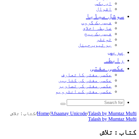
ای بکس
اقوال
سوشل میڈیا
فیس بک گروپ
ضابطہ اخلاق
فیس بک پیج
ٹوئٹر
یو ٹیوب چینل
پریس
رابطہ
عکسی مفتی
عکسی مفتی کا تعارف
عکسی مفتی کی کتابیں
عکسی مفتی کی تصاویر
عکسی مفتی کے انٹرویو
Search
for
Talash by Mumtaz Mufti
/
Afsaanay Unicode
/
Home
/
کتاب : تلاش
Talash by Mumtaz Mufti
کتاب : تلاش