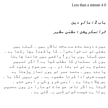
Less than a minute
4
0
باب 2 : عالمِ دین
ٹرانسکرپشن : عظمٰی مظہر
میرے دوست مجھ سے سخت نالاں ہیں ۔ کہتے ہیں
مفتی تو نے خوامخوا ہ کا پاکھنڈ مچا رکھا ہے ۔
میں کہتا ہوں یارو ! واقعی میں جاننا چاہتا
ہوں کہ مسلمان کا مطلب کیا ہے ؟ اگر تمہیں
معلوم ہے تو تم بتا دو ۔ وہ سب صوم و صلوٰۃ کے
پابند ہیں ۔محمد عمر تو یوں نماز پڑھتا ہے
جیسے فرض ادا کرنا مقصود ہے ۔ جی نہیں لگا یا ۔
بس چلا دیتا ہے ۔ ابھی شرو ع کی ، ابھی ختم ۔
کہتا ہے اگر ناغہ هو جاۓ تو سارا دن یوں محسوس
ہوتا ہے جیسے کوئی کمی رہ گئی ہے ۔